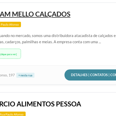
IAM MELLO CALÇADOS
 Paulo Afonso
ando no mercado, somos uma distribuidora atacadista de calçados e
ras, cadarços, palmilhas e meias. A empresa conta com uma ...
[clique para ver]
DETALHES | CONTATOS | C
onso, 197
+ nesta rua
CIO ALIMENTOS PESSOA
Rua Paulo Afonso