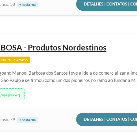
DETALHES | CONTATOS | C
onso, 38
+ nesta rua
BOSA - Produtos Nordestinos
Rua Paulo Afonso
goano Manoel Barbosa dos Santos teve a ideia de comercializar alim
São Paulo e se firmou como um dos pioneiros no ramo ao fundar a M. 
[clique para ver]
DETALHES | CONTATOS | C
onso, 79
+ nesta rua