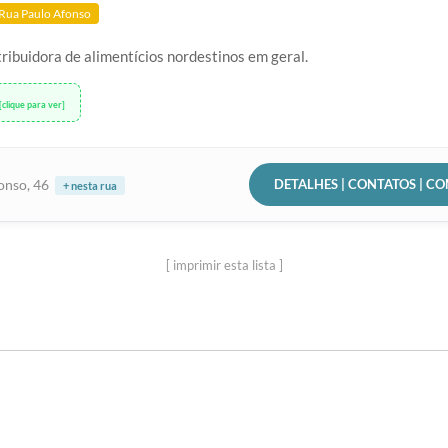
Rua Paulo Afonso
ribuidora de alimentícios nordestinos em geral.
[clique para ver]
DETALHES | CONTATOS | C
onso, 46
+ nesta rua
[ imprimir esta lista ]