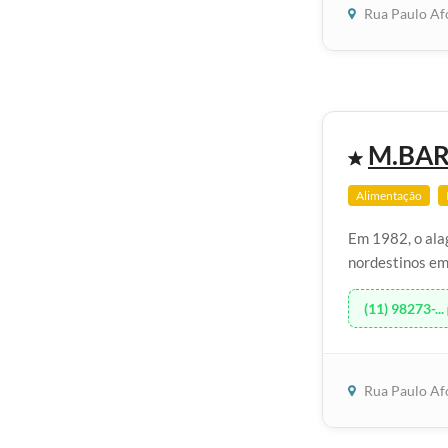
Rua Paulo Af
M.BAR
Alimentação
Em 1982, o ala
nordestinos em 
(11) 98273-...
Rua Paulo Af