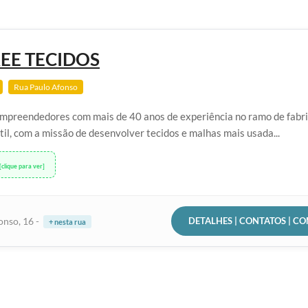
REE TECIDOS
Rua Paulo Afonso
 empreendedores com mais de 40 anos de experiência no ramo de fabr
il, com a missão de desenvolver tecidos e malhas mais usada...
[clique para ver]
DETALHES | CONTATOS | C
onso, 16 -
+ nesta rua