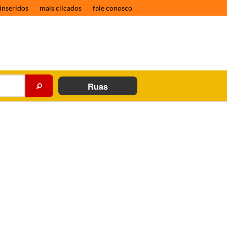
inseridos
mais clicados
fale conosco
Ruas