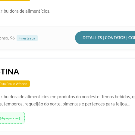
ribuidora de alimentícios.
DETALHES | CONTATOS | C
onso, 96
+ nesta rua
TINA
Rua Paulo Afonso
ribuidora de alimentícios em produtos do nordeste. Temos bebidas, qu
, temperos, requeijão do norte, pimentas e pertences para feijoa...
[clique para ver]