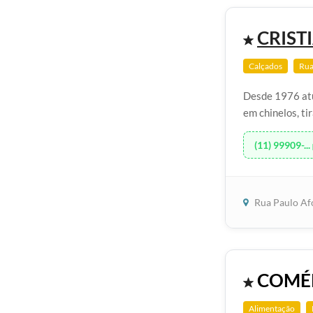
CRIST
Calçados
Rua
Desde 1976 atu
em chinelos, ti
(11) 99909-...
Rua Paulo Af
COMÉR
Alimentação