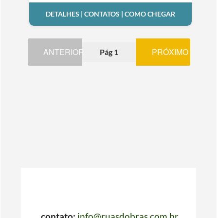
DETALHES | CONTATOS | COMO CHEGAR
ANTERIOR
PRÓXIMO
Pág 1
contato:
info@ruasdobras.com.br