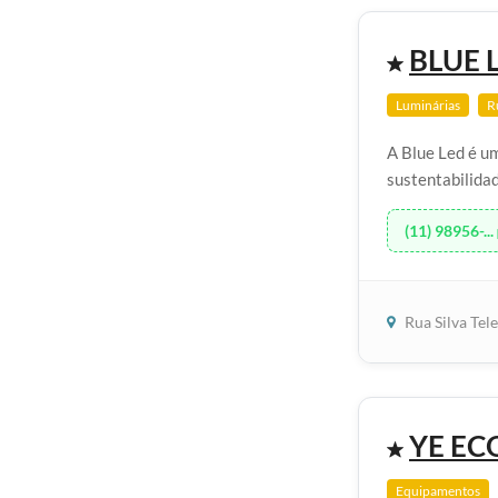
BLUE 
Luminárias
Ru
A Blue Led é u
sustentabilidad
(11) 98956-...
Rua Silva Tel
YE EC
Equipamentos