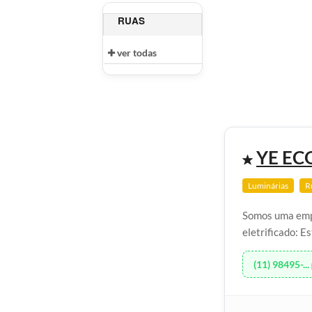
RUAS
ver todas
YE EC
Luminárias
R
Somos uma empr
eletrificado: Es
(11) 98495-...