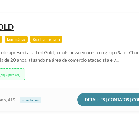
OLD
Luminárias
Rua Hannemann
o de apresentar a Led Gold, a mais nova empresa do grupo Saint Char
is de 20 anos, atuando na área de comércio atacadista e v...
[clique para ver]
DETALHES | CONTATOS | C
nn, 415 -
+ nesta rua