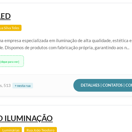
LED
a Silva Teles
ma empresa especializada em iluminação de alta qualidade, estética e
e. Dispomos de produtos com fabricação própria, garantindo aos n...
[clique para ver]
DETALHES | CONTATOS | C
es, 513
+ nesta rua
O ILUMINAÇÃO
Luminárias
Rua João Teodoro