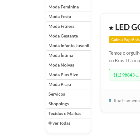
Moda Feminina
Moda Festa
LED G
Moda Fitness
Moda Gestante
Galeria Pagé Brás
Moda Infanto Juvenil
Temos o orgulh
Moda Íntima
no Brasil há ma
Moda Noivas
Moda Plus Size
(11) 98843-...
Moda Praia
Serviços
Rua Hannema
Shoppings
Tecidos e Malhas
ver todas