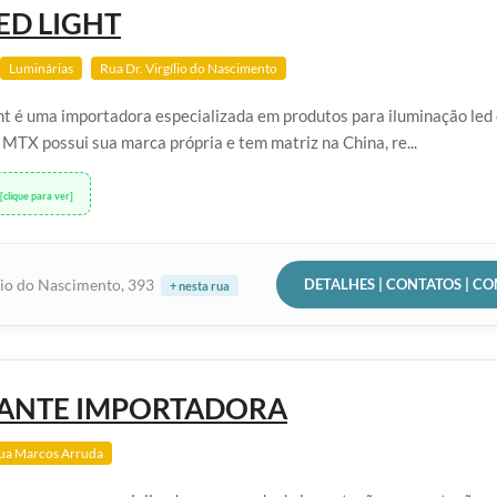
ED LIGHT
Luminárias
Rua Dr. Virgílio do Nascimento
t é uma importadora especializada em produtos para iluminação led
A MTX possui sua marca própria e tem matriz na China, re...
[clique para ver]
DETALHES | CONTATOS | C
lio do Nascimento, 393
+ nesta rua
HANTE IMPORTADORA
ua Marcos Arruda