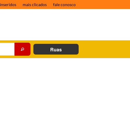
inseridos
mais clicados
fale conosco
Ruas