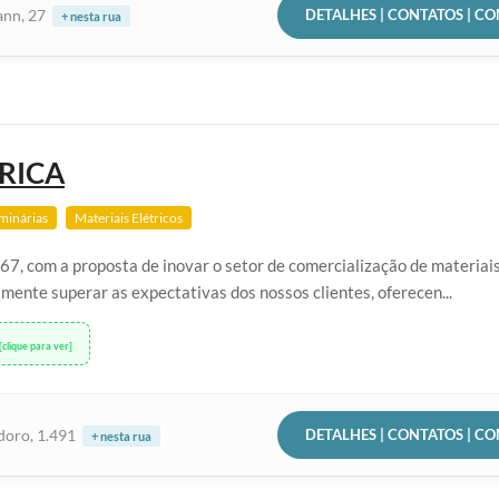
DETALHES | CONTATOS | C
nn, 27
+ nesta rua
RICA
minárias
Materiais Elétricos
7, com a proposta de inovar o setor de comercialização de materiais 
mente superar as expectativas dos nossos clientes, oferecen...
[clique para ver]
DETALHES | CONTATOS | C
doro, 1.491
+ nesta rua