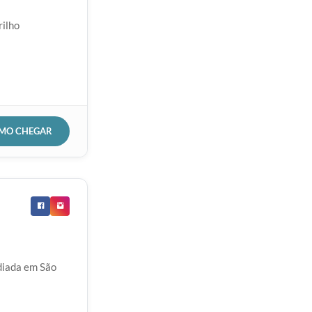
rilho
OMO CHEGAR
diada em São