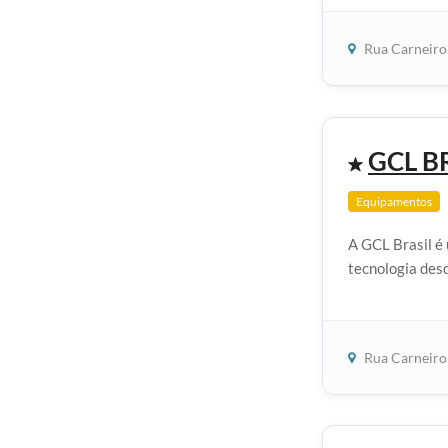
Rua Carneiro
GCL B
Equipamentos
A GCL Brasil é
tecnologia desd
Rua Carneiro