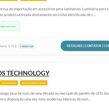
esa de importação em acessórios para luminárias. Luminária para t
te produto utilizada diretamente em trilho eletrificado de c...
[clique para ver]
DETALHES | CONTATOS | C
doro, 1.312
+ nesta rua
OS TECHNOLOGY
Luminárias
Rua Carneiro Leão
ology atua há mais de uma década no mercado de painéis de LED. Se
tem à disposição uma das mais modernas fábricas do mun...