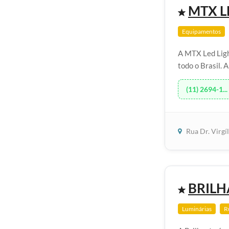
MTX L
Equipamentos
A MTX Led Ligh
todo o Brasil. 
(11) 2694-1...
Rua Dr. Virgí
BRIL
Luminárias
R