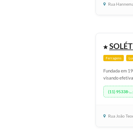
Rua Hannema
SOLÉT
Ferragens
Lu
Fundada em 196
visando efetiva
(11) 95338-...
Rua João Teo