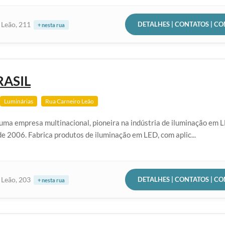
DETALHES | CONTATOS | C
 Leão, 211
+ nesta rua
RASIL
Luminárias
Rua Carneiro Leão
 uma empresa multinacional, pioneira na indústria de iluminação em L
e 2006. Fabrica produtos de iluminação em LED, com aplic...
DETALHES | CONTATOS | C
 Leão, 203
+ nesta rua