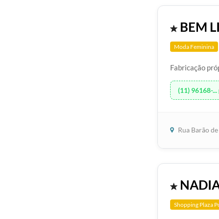
BEM L
Moda Feminina
Fabricação pró
(11) 96168-...
Rua Barão de 
NADIA
Shopping Plaza P