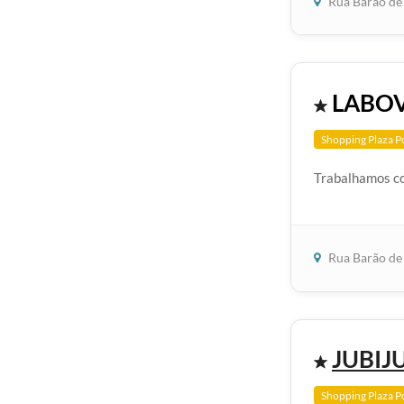
Rua Barão de 
LABOV
Shopping Plaza P
Trabalhamos co
Rua Barão de 
JUBIJ
Shopping Plaza P