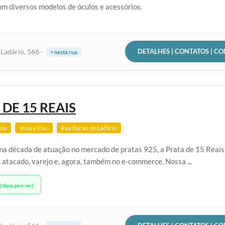
m diversos modelos de óculos e acessórios.
DETALHES | CONTATOS | C
Ladário, 566 -
+ nesta rua
 DE 15 REAIS
olo
Jóias e Cia..
Rua Barão de Ladário
a década de atuação no mercado de pratas 925, a Prata de 15 Reais 
 atacado, varejo e, agora, também no e-commerce. Nossa ...
[clique para ver]