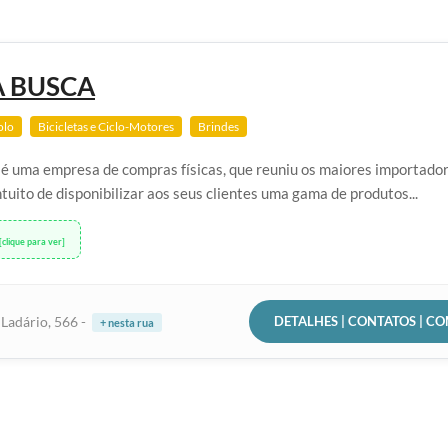
 BUSCA
olo
Bicicletas e Ciclo-Motores
Brindes
é uma empresa de compras físicas, que reuniu os maiores importado
tuito de disponibilizar aos seus clientes uma gama de produtos...
[clique para ver]
DETALHES | CONTATOS | C
Ladário, 566 -
+ nesta rua