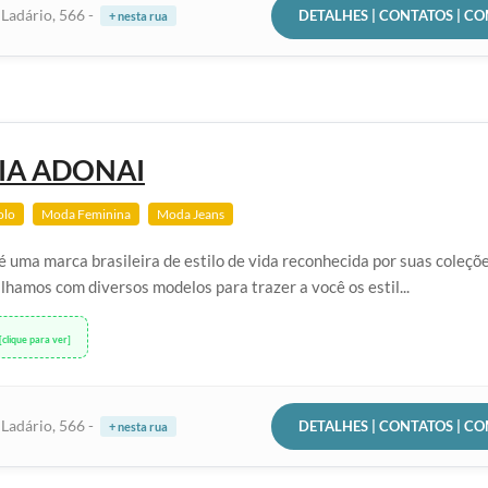
DETALHES | CONTATOS | C
Ladário, 566 -
+ nesta rua
IA ADONAI
olo
Moda Feminina
Moda Jeans
é uma marca brasileira de estilo de vida reconhecida por suas coleçõ
lhamos com diversos modelos para trazer a você os estil...
[clique para ver]
DETALHES | CONTATOS | C
Ladário, 566 -
+ nesta rua