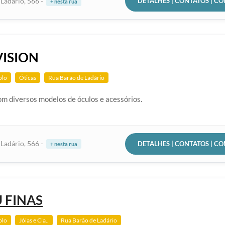
DETALHES | CONTATOS | C
Ladário, 566 -
+ nesta rua
ISION
olo
Óticas
Rua Barão de Ladário
m diversos modelos de óculos e acessórios.
DETALHES | CONTATOS | C
Ladário, 566 -
+ nesta rua
U FINAS
olo
Jóias e Cia..
Rua Barão de Ladário