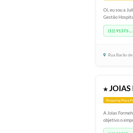
Oi, eu sou a Ju
Gestão Hospital
(11) 91373-...
Rua Barão de 
JOIAS
Shopping Plaza P
A Joias Formeh
objetivo o emp