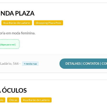
INDA PLAZA
Rua Barão de Ladário
Shopping Plaza Polo
pria em moda feminina.
[clique para ver]
DETALHES | CONTATOS | C
Ladário, 566 -
+ nesta rua
 ÓCULOS
olo
Óticas
Rua Barão de Ladário