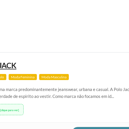
JACK
olo
Moda Feminina
Moda Masculina
uma marca predominantemente jeanswear, urbana e casual. A Polo Jac
berdade de espirito ao vestir. Como marca não focamos em id...
[clique para ver]