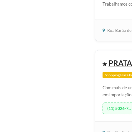
Trabalhamos co
Rua Barão de 
PRATA
Shopping Plaza P
Com mais de um
em importação,
(11) 5026-7...