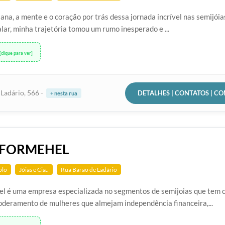
liana, a mente e o coração por trás dessa jornada incrível nas semijó
ar, minha trajetória tomou um rumo inesperado e ...
[clique para ver]
DETALHES | CONTATOS | C
Ladário, 566 -
+ nesta rua
 FORMEHEL
olo
Jóias e Cia..
Rua Barão de Ladário
el é uma empresa especializada no segmentos de semijoias que tem c
oderamento de mulheres que almejam independência financeira,...