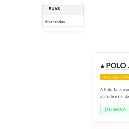
RUAS
ver todas
POLO 
Shopping Plaza P
A Polo Jack é 
atitude e na li
(11) 4698-0...