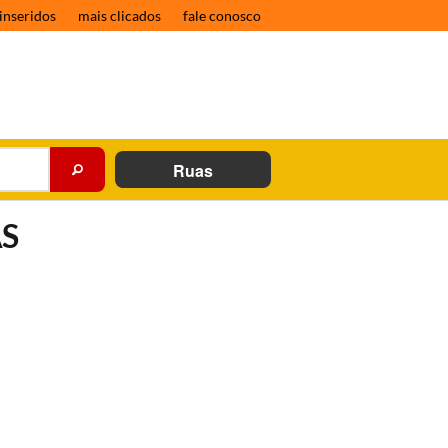
inseridos
mais clicados
fale conosco
Ruas
ÁS