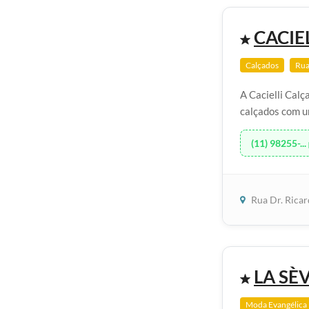
CACIE
Calçados
Rua
A Cacielli Cal
calçados com u
(11) 98255-...
Rua Dr. Rica
LA SÈ
Moda Evangélica