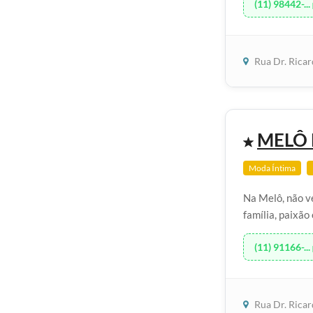
(11) 98442-...
Rua Dr. Rica
MELÔ 
Moda Íntima
Na Melô, não v
família, paixão 
(11) 91166-...
Rua Dr. Rica