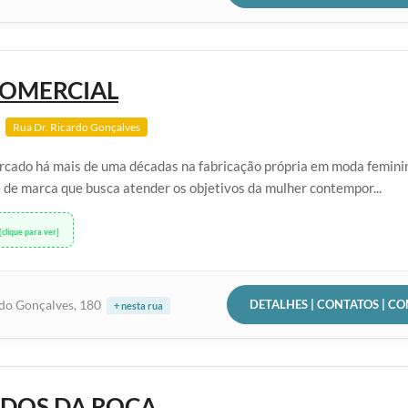
COMERCIAL
Rua Dr. Ricardo Gonçalves
cado há mais de uma décadas na fabricação própria em moda femini
 de marca que busca atender os objetivos da mulher contempor...
[clique para ver]
DETALHES | CONTATOS | C
rdo Gonçalves, 180
+ nesta rua
DOS DA ROÇA