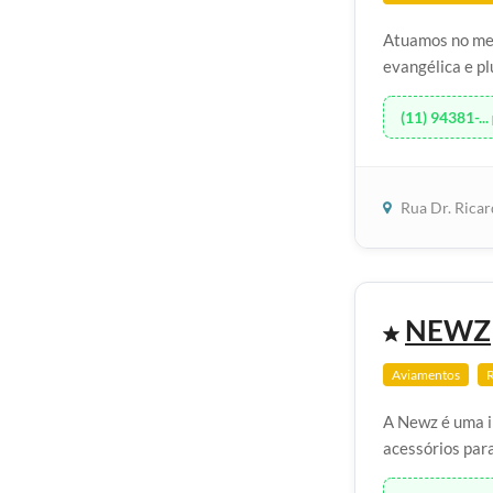
Atuamos no mer
evangélica e pl
(11) 94381-...
Rua Dr. Rica
NEWZ
Aviamentos
R
A Newz é uma i
acessórios para