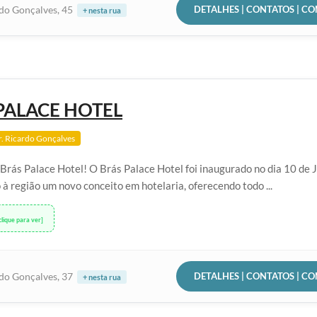
DETALHES | CONTATOS | C
rdo Gonçalves, 45
+ nesta rua
PALACE HOTEL
. Ricardo Gonçalves
Brás Palace Hotel! O Brás Palace Hotel foi inaugurado no dia 10 de 
à região um novo conceito em hotelaria, oferecendo todo ...
clique para ver]
DETALHES | CONTATOS | C
rdo Gonçalves, 37
+ nesta rua