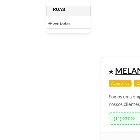
RUAS
ver todas
MELAN
Acessórios
C
Somos uma empr
nossos clientes
(11) 93719-...