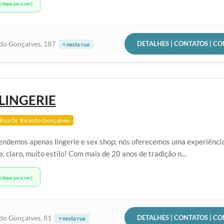
[clique para ver]
DETALHES | CONTATOS | C
rdo Gonçalves, 187
+ nesta rua
LINGERIE
Rua Dr. Ricardo Gonçalves
endemos apenas lingerie e sex shop; nós oferecemos uma experiênci
e, claro, muito estilo! Com mais de 20 anos de tradição n...
[clique para ver]
DETALHES | CONTATOS | C
rdo Gonçalves, 81
+ nesta rua