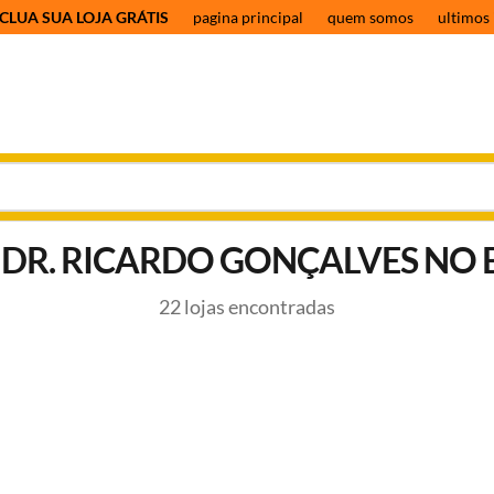
CLUA SUA LOJA GRÁTIS
pagina principal
quem somos
ultimos 
 DR. RICARDO GONÇALVES NO 
22 lojas encontradas