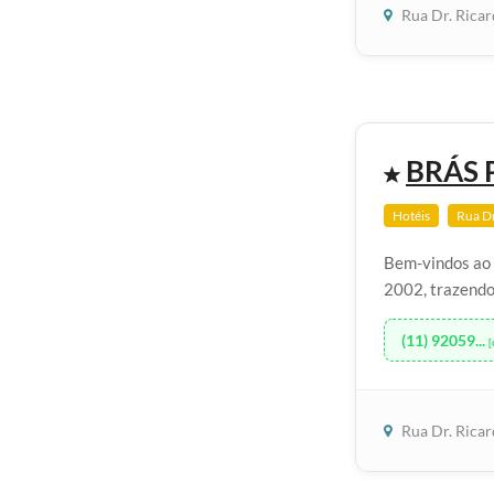
Rua Dr. Rica
BRÁS 
Hotéis
Rua Dr
Bem-vindos ao 
2002, trazendo 
(11) 92059...
[
Rua Dr. Rica