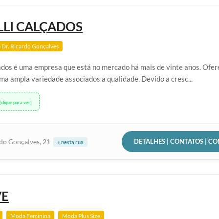
LLI CALÇADOS
 Dr. Ricardo Gonçalves
çados é uma empresa que está no mercado há mais de vinte anos. Ofe
ma ampla variedade associados a qualidade. Devido a cresc...
[clique para ver]
DETALHES | CONTATOS | C
rdo Gonçalves, 21
+ nesta rua
VE
Moda Feminina
Moda Plus Size