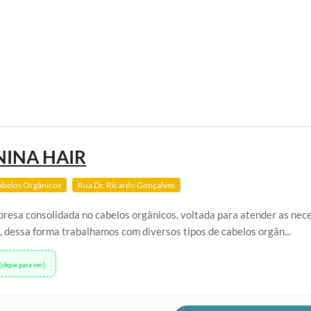
INA HAIR
abelos Orgânicos
Rua Dr. Ricardo Gonçalves
esa consolidada no cabelos orgânicos, voltada para atender as nec
, dessa forma trabalhamos com diversos tipos de cabelos orgân...
[clique para ver]