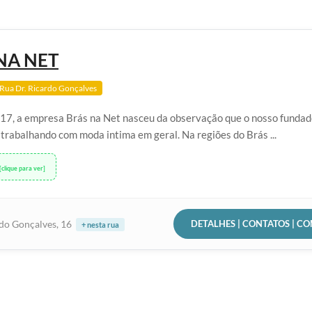
NA NET
Rua Dr. Ricardo Gonçalves
7, a empresa Brás na Net nasceu da observação que o nosso fundado
trabalhando com moda intima em geral. Na regiões do Brás ...
[clique para ver]
DETALHES | CONTATOS | C
rdo Gonçalves, 16
+ nesta rua