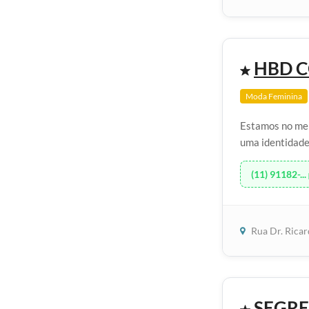
HBD 
Moda Feminina
Estamos no mer
uma identidade
(11) 91182-...
Rua Dr. Rica
SEGRE