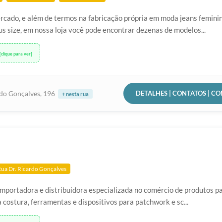
cado, e além de termos na fabricação própria em moda jeans femini
us size, em nossa loja você pode encontrar dezenas de modelos...
[clique para ver]
DETALHES | CONTATOS | C
rdo Gonçalves, 196
+ nesta rua
ua Dr. Ricardo Gonçalves
mportadora e distribuidora especializada no comércio de produtos p
 costura, ferramentas e dispositivos para patchwork e sc...