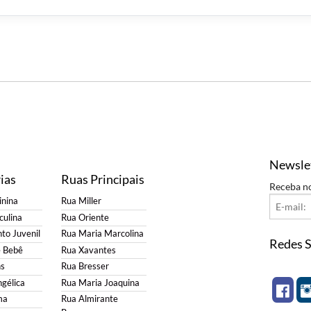
Newsle
ias
Ruas Principais
Receba n
nina
Rua Miller
ulina
Rua Oriente
to Juvenil
Rua Maria Marcolina
Redes S
e Bebê
Rua Xavantes
s
Rua Bresser
gélica
Rua Maria Joaquina
ma
Rua Almirante