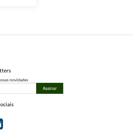
tters
ossas novidades
Assinar
ociais