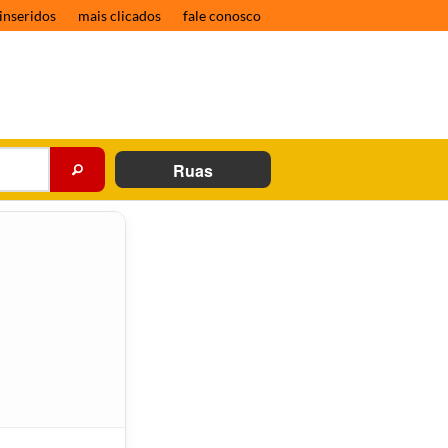
inseridos
mais clicados
fale conosco
Ruas