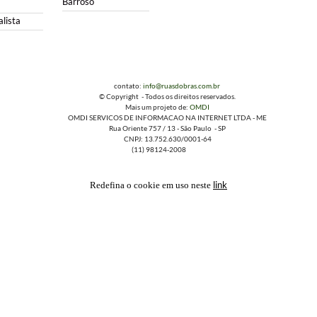
Barroso
lista
contato:
info@ruasdobras.com.br
© Copyright - Todos os direitos reservados.
Mais um projeto de:
OMDI
OMDI SERVICOS DE INFORMACAO NA INTERNET LTDA - ME
Rua Oriente 757 / 13 - São Paulo - SP
CNPJ: 13.752.630/0001-64
(11) 98124-2008
link
Redefina o cookie em uso neste