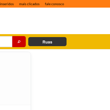
inseridos
mais clicados
fale conosco
Ruas