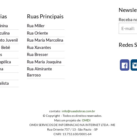
Newsle
ias
Ruas Principais
Receba n
nina
Rua Miller
ulina
Rua Oriente
to Juvenil
Rua Maria Marcolina
Redes S
e Bebê
Rua Xavantes
s
Rua Bresser
gélica
Rua Maria Joaquina
ma
Rua Almirante
Barroso
lista
contato:
info@ruasdobras.com.br
© Copyright - Todos os direitos reservados.
Mais um projeto de:
OMDI
OMDI SERVICOS DE INFORMACAO NA INTERNET LTDA - ME
Rua Oriente 757 / 13 - São Paulo - SP
CNPJ: 13.752.630/0001-64