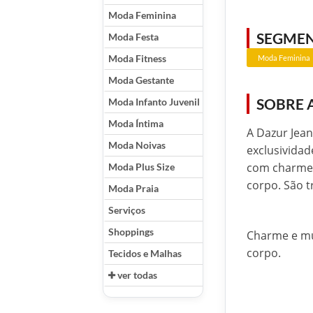
Moda Feminina
SEGME
Moda Festa
Moda Fitness
Moda Feminina
Moda Gestante
SOBRE 
Moda Infanto Juvenil
Moda Íntima
A Dazur Jea
Moda Noivas
exclusividad
com charme 
Moda Plus Size
corpo. São t
Moda Praia
Serviços
Shoppings
Charme e mu
corpo.
Tecidos e Malhas
ver todas