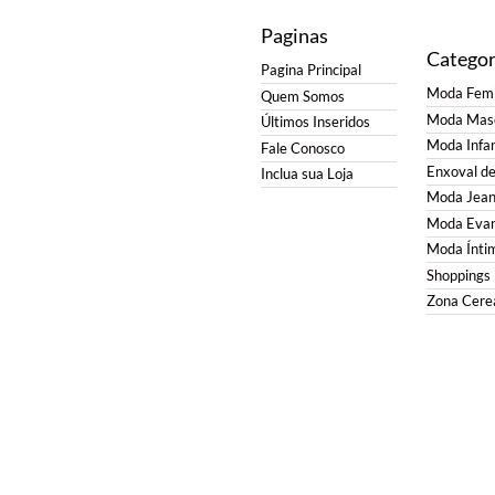
Paginas
Categor
Pagina Principal
Moda Femi
Quem Somos
Moda Masc
Últimos Inseridos
Moda Infan
Fale Conosco
Enxoval d
Inclua sua Loja
Moda Jean
Moda Evan
Moda Ínti
Shoppings
Zona Cerea