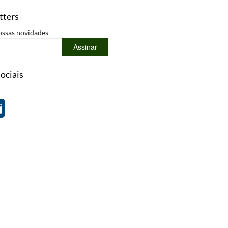
tters
ossas novidades
Assinar
ociais