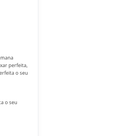
semana
ar perfeita,
rfeita o seu
ta o seu