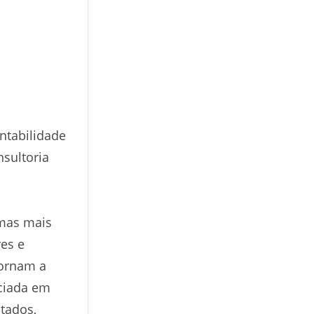
ntabilidade
sultoria
rmas mais
es e
tornam a
nciada em
tados,