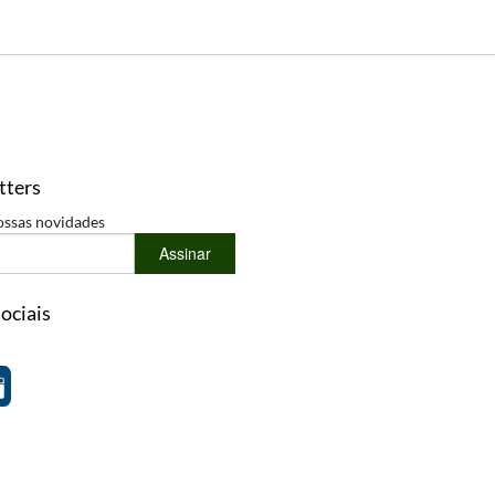
tters
ossas novidades
Assinar
ociais