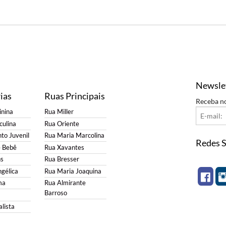
Newsle
ias
Ruas Principais
Receba n
nina
Rua Miller
ulina
Rua Oriente
to Juvenil
Rua Maria Marcolina
Redes S
e Bebê
Rua Xavantes
s
Rua Bresser
gélica
Rua Maria Joaquina
ma
Rua Almirante
Barroso
lista