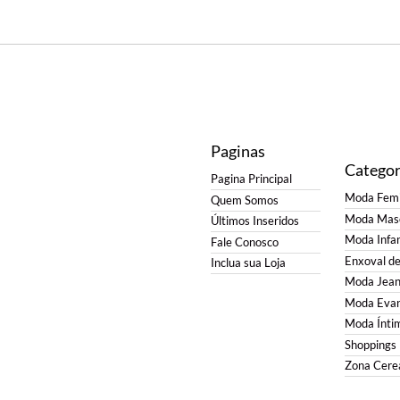
Paginas
Categor
Pagina Principal
Moda Femi
Quem Somos
Moda Masc
Últimos Inseridos
Moda Infan
Fale Conosco
Enxoval d
Inclua sua Loja
Moda Jean
Moda Evan
Moda Ínti
Shoppings
Zona Cerea