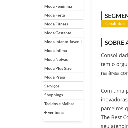
Moda Feminina
SEGME
Moda Festa
Moda Fitness
Contabilidade
Moda Gestante
SOBRE 
Moda Infanto Juvenil
Moda Íntima
Consolidad
Moda Noivas
tem o orgu
Moda Plus Size
na área cont
Moda Praia
Serviços
Com uma po
Shoppings
inovadoras
Tecidos e Malhas
parceiros 
ver todas
The Best C
seu atendi