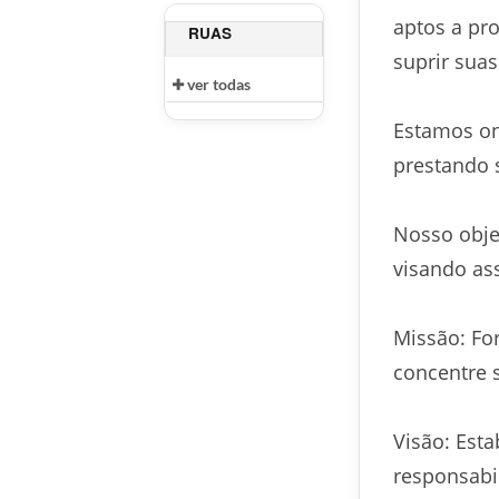
aptos a pr
RUAS
suprir sua
ver todas
Estamos on
prestando s
Nosso objet
visando as
Missão: For
concentre 
Visão: Est
responsabil