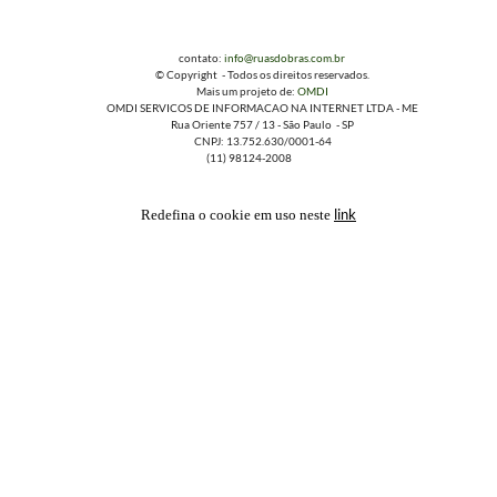
contato:
info@ruasdobras.com.br
© Copyright - Todos os direitos reservados.
Mais um projeto de:
OMDI
OMDI SERVICOS DE INFORMACAO NA INTERNET LTDA - ME
Rua Oriente 757 / 13 - São Paulo - SP
CNPJ: 13.752.630/0001-64
(11) 98124-2008
link
Redefina o cookie em uso neste