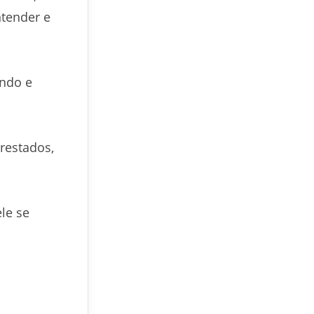
tender e
ando e
restados,
le se