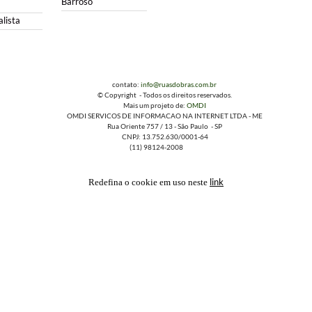
Barroso
lista
contato:
info@ruasdobras.com.br
© Copyright - Todos os direitos reservados.
Mais um projeto de:
OMDI
OMDI SERVICOS DE INFORMACAO NA INTERNET LTDA - ME
Rua Oriente 757 / 13 - São Paulo - SP
CNPJ: 13.752.630/0001-64
(11) 98124-2008
link
Redefina o cookie em uso neste