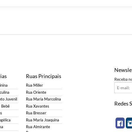
Newsle
ias
Ruas Principais
Receba n
nina
Rua Miller
ulina
Rua Oriente
to Juvenil
Rua Maria Marcolina
Redes S
e Bebê
Rua Xavantes
s
Rua Bresser
gélica
Rua Maria Joaquina
ma
Rua Almirante