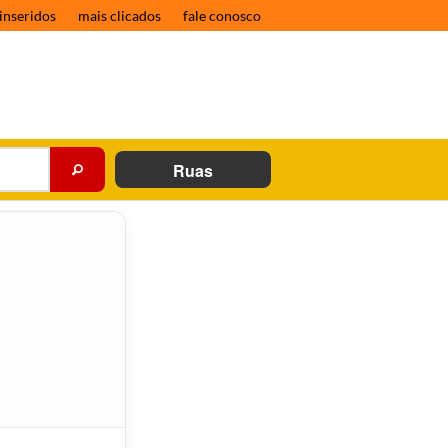
inseridos
mais clicados
fale conosco
Ruas