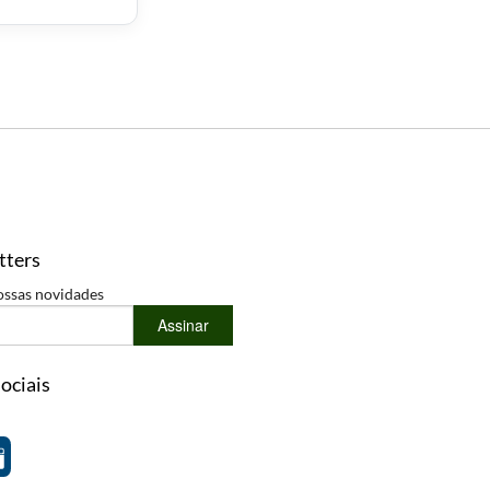
tters
ossas novidades
Assinar
ociais