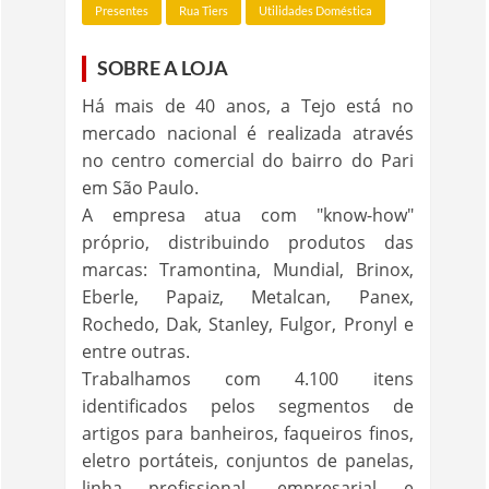
Presentes
Rua Tiers
Utilidades Doméstica
SOBRE A LOJA
Há mais de 40 anos, a Tejo está no
mercado nacional é realizada através
no centro comercial do bairro do Pari
em São Paulo.
A empresa atua com "know-how"
próprio, distribuindo produtos das
marcas: Tramontina, Mundial, Brinox,
Eberle, Papaiz, Metalcan, Panex,
Rochedo, Dak, Stanley, Fulgor, Pronyl e
entre outras.
Trabalhamos com 4.100 itens
identificados pelos segmentos de
artigos para banheiros, faqueiros finos,
eletro portáteis, conjuntos de panelas,
linha profissional, empresarial e