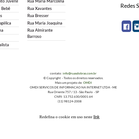
to Juvenil
Rua Maria Marcolina
Redes S
e Bebê
Rua Xavantes
s
Rua Bresser
gélica
Rua Maria Joaquina
ma
Rua Almirante
Barroso
lista
contato:
info@ruasdobras.com.br
© Copyright - Todos os direitos reservados.
Mais um projeto de:
OMDI
OMDI SERVICOS DE INFORMACAO NA INTERNET LTDA - ME
Rua Oriente 757 / 13 - São Paulo - SP
CNPJ: 13.752.630/0001-64
(11) 98124-2008
link
Redefina o cookie em uso neste