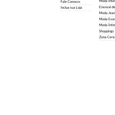
Moda Infan
Fale Conosco
Enxoval d
Inclua sua Loja
Moda Jean
Moda Evan
Moda Ínti
Shoppings
Zona Cerea