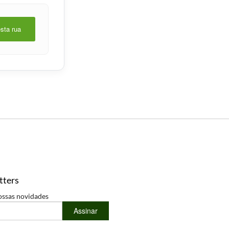
esta rua
tters
ossas novidades
Assinar