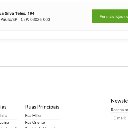
a Silva Teles, 194
Ver mais lojas n
 Paulo/SP - CEP: 03026-000
Newsle
ias
Ruas Principais
Receba n
nina
Rua Miller
ulina
Rua Oriente