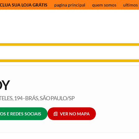
CLUA SUA LOJA GRÁTIS
pagina principal
quem somos
ultimos 
DY
TELES, 194 - BRÁS, SÃO PAULO/SP
OS E REDES SOCIAIS
VER NO MAPA