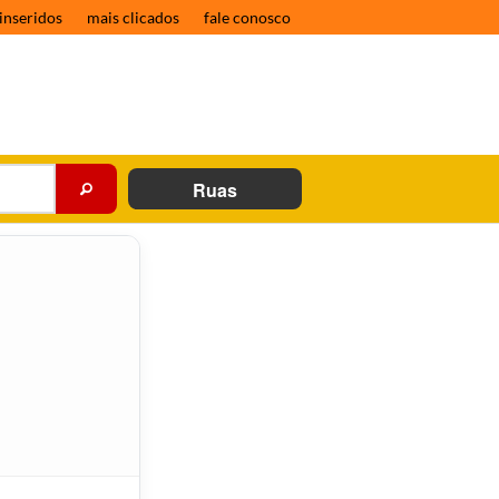
inseridos
mais clicados
fale conosco
Ruas