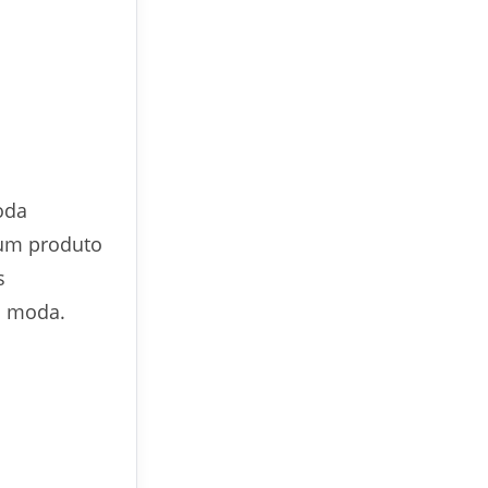
oda
 um produto
s
a moda.