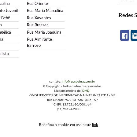
ulina
Rua Oriente
to Juvenil
Rua Maria Marcolina
Redes S
e Bebê
Rua Xavantes
s
Rua Bresser
gélica
Rua Maria Joaquina
ma
Rua Almirante
Barroso
lista
contato:
info@ruasdobras.com.br
© Copyright - Todos os direitos reservados.
Mais um projeto de:
OMDI
OMDI SERVICOS DE INFORMACAO NA INTERNET LTDA - ME
Rua Oriente 757 / 13 - São Paulo - SP
CNPJ: 13.752.630/0001-64
(11) 98124-2008
link
Redefina o cookie em uso neste