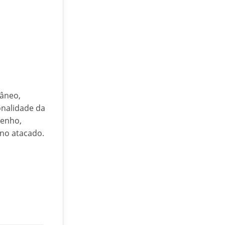
râneo,
onalidade da
penho,
 no atacado.