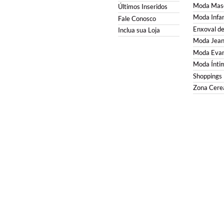
Moda Masc
Últimos Inseridos
Moda Infan
Fale Conosco
Enxoval d
Inclua sua Loja
Moda Jean
Moda Evan
Moda Ínti
Shoppings
Zona Cerea