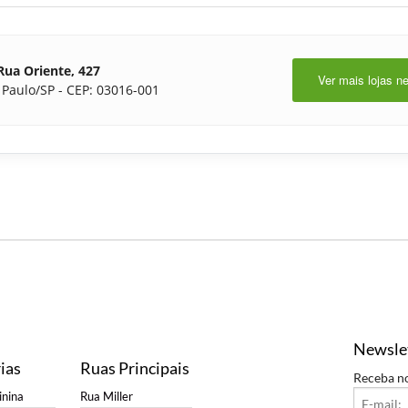
Rua Oriente, 427
Ver mais lojas n
 Paulo/SP - CEP: 03016-001
Newsle
ias
Ruas Principais
Receba n
nina
Rua Miller