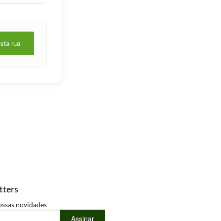
esta rua
tters
ossas novidades
Assinar