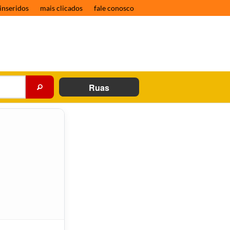
inseridos
mais clicados
fale conosco
Ruas