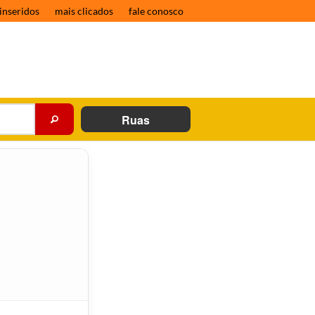
inseridos
mais clicados
fale conosco
Ruas