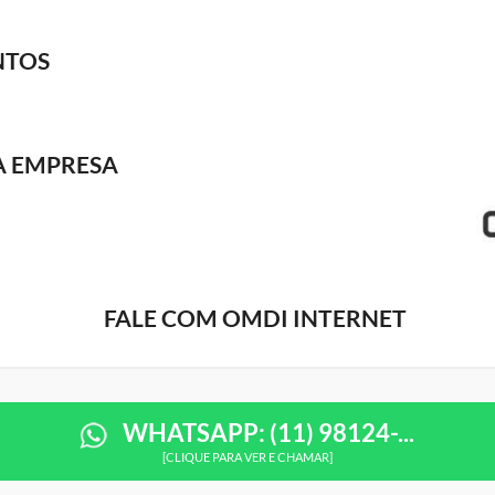
NTOS
A EMPRESA
FALE COM OMDI INTERNET
WHATSAPP: (11) 98124-...
[CLIQUE PARA VER E CHAMAR]