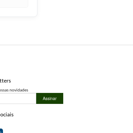
tters
ossas novidades
Assinar
ociais