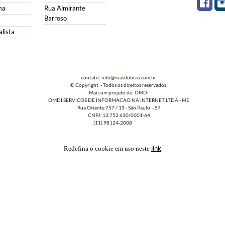
ma
Rua Almirante
Barroso
lista
contato:
info@ruasdobras.com.br
© Copyright - Todos os direitos reservados.
Mais um projeto de:
OMDI
OMDI SERVICOS DE INFORMACAO NA INTERNET LTDA - ME
Rua Oriente 757 / 13 - São Paulo - SP
CNPJ: 13.752.630/0001-64
(11) 98124-2008
link
Redefina o cookie em uso neste