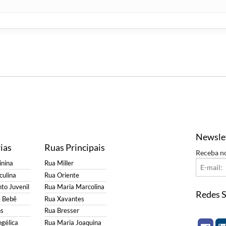
Newsle
ias
Ruas Principais
Receba n
nina
Rua Miller
ulina
Rua Oriente
to Juvenil
Rua Maria Marcolina
Redes S
e Bebê
Rua Xavantes
s
Rua Bresser
gélica
Rua Maria Joaquina