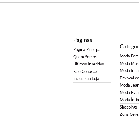
Paginas
Categor
Pagina Principal
Moda Femi
Quem Somos
Moda Masc
Últimos Inseridos
Moda Infan
Fale Conosco
Enxoval d
Inclua sua Loja
Moda Jean
Moda Evan
Moda Ínti
Shoppings
Zona Cerea