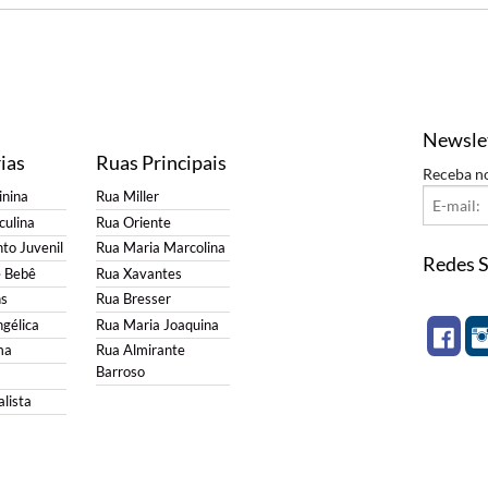
Newsle
ias
Ruas Principais
Receba n
nina
Rua Miller
ulina
Rua Oriente
to Juvenil
Rua Maria Marcolina
Redes S
e Bebê
Rua Xavantes
s
Rua Bresser
gélica
Rua Maria Joaquina
ma
Rua Almirante
Barroso
lista