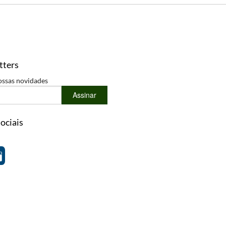
tters
ossas novidades
Assinar
ociais