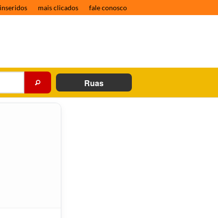
inseridos
mais clicados
fale conosco
Ruas