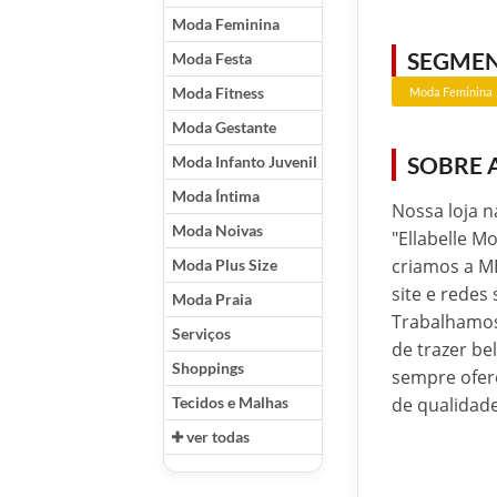
Moda Feminina
SEGME
Moda Festa
Moda Fitness
Moda Feminina
Moda Gestante
SOBRE 
Moda Infanto Juvenil
Moda Íntima
Nossa loja 
Moda Noivas
"Ellabelle M
criamos a ME
Moda Plus Size
site e redes
Moda Praia
Trabalhamos
Serviços
de trazer be
Shoppings
sempre ofer
Tecidos e Malhas
de qualidade
ver todas