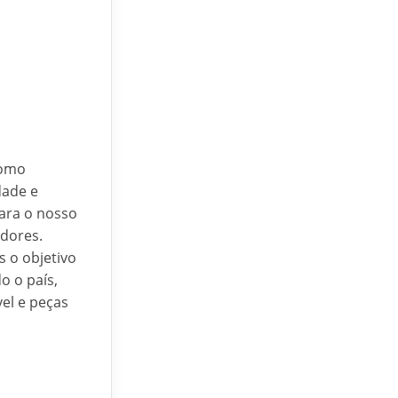
como
dade e
para o nosso
idores.
 o objetivo
o o país,
el e peças