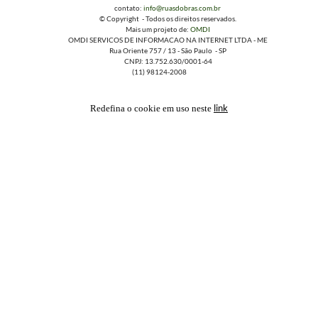
contato:
info@ruasdobras.com.br
© Copyright - Todos os direitos reservados.
Mais um projeto de:
OMDI
OMDI SERVICOS DE INFORMACAO NA INTERNET LTDA - ME
Rua Oriente 757 / 13 - São Paulo - SP
CNPJ: 13.752.630/0001-64
(11) 98124-2008
link
Redefina o cookie em uso neste