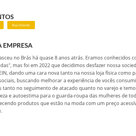
NTOS
Rua Oriente
A EMPRESA
nasceu no Brás há quase 8 anos atrás. Eramos conhecidos 
odas", mas foi em 2022 que decidimos desfazer nossa socie
IN, dando uma cara nova tanto na nossa loja física como 
 sociais, buscando melhorar a experiência de vocês consum
 tanto no seguimento de atacado quanto no varejo e temos
leza e autoestima para o guarda-roupa das mulheres de tod
ecendo produtos que estão na moda com um preço acessív
.