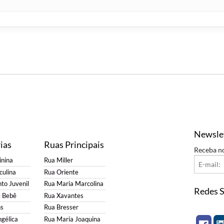
Newsle
ias
Ruas Principais
Receba n
nina
Rua Miller
ulina
Rua Oriente
to Juvenil
Rua Maria Marcolina
Redes S
e Bebê
Rua Xavantes
s
Rua Bresser
gélica
Rua Maria Joaquina