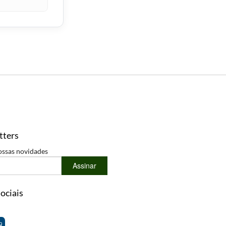
tters
ossas novidades
Assinar
ociais