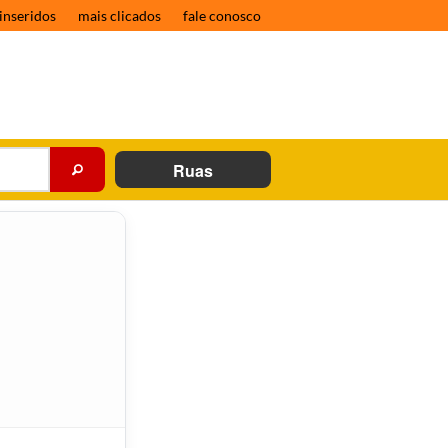
inseridos
mais clicados
fale conosco
Ruas