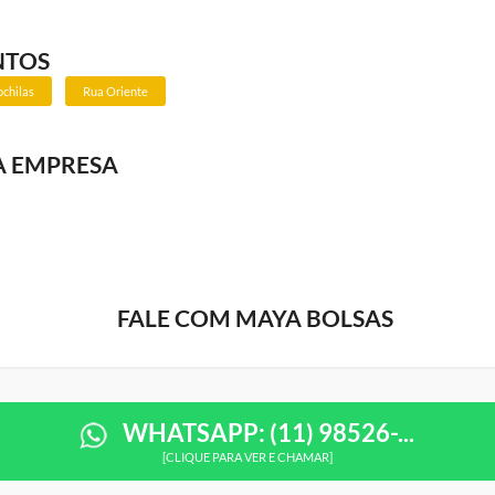
NTOS
ochilas
Rua Oriente
A EMPRESA
FALE COM MAYA BOLSAS
WHATSAPP: (11) 98526-...
[CLIQUE PARA VER E CHAMAR]