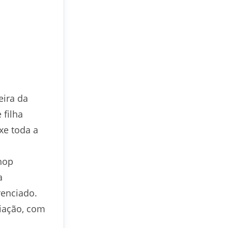
eira da
 filha
xe toda a
hop
a
renciado.
iação, com