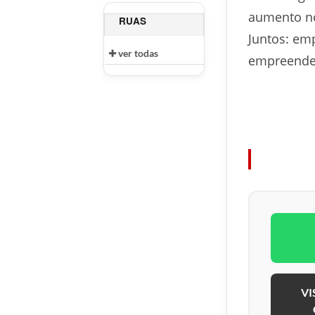
aumento no
RUAS
Juntos: emp
ver todas
empreended
VI