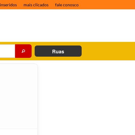
inseridos
mais clicados
fale conosco
Ruas