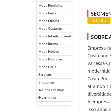
Moda Feminina
SEGME
Moda Festa
Moda Fitness
Moda Íntima
Moda Gestante
SOBRE 
Moda Infanto Juvenil
Moda Íntima
Empresa fa
Moda Noivas
Costa onde 
Moda Plus Size
Vanessa Cr
Moda Praia
modernidad
Serviços
Custa Pouc
Shoppings
atraindo cl
Tecidos e Malhas
diversidad
ver todas
A empresa 
isso ating