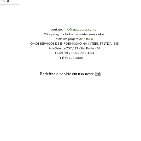
lista
contato:
info@ruasdobras.com.br
© Copyright - Todos os direitos reservados.
Mais um projeto de:
OMDI
OMDI SERVICOS DE INFORMACAO NA INTERNET LTDA - ME
Rua Oriente 757 / 13 - São Paulo - SP
CNPJ: 13.752.630/0001-64
(11) 98124-2008
link
Redefina o cookie em uso neste