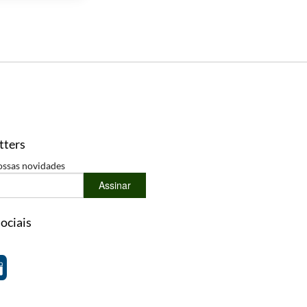
tters
ossas novidades
Assinar
ociais