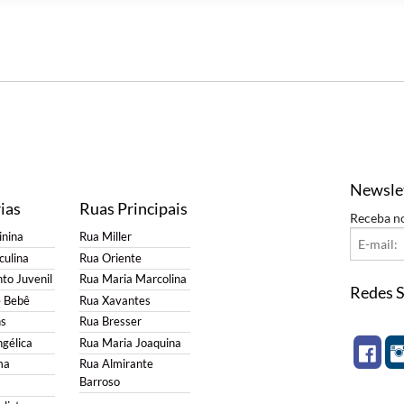
Newsle
ias
Ruas Principais
Receba n
nina
Rua Miller
ulina
Rua Oriente
to Juvenil
Rua Maria Marcolina
Redes S
e Bebê
Rua Xavantes
s
Rua Bresser
gélica
Rua Maria Joaquina
ma
Rua Almirante
Barroso