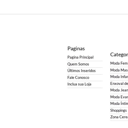
Paginas
Categor
Pagina Principal
Moda Femi
Quem Somos
Moda Masc
Últimos Inseridos
Moda Infan
Fale Conosco
Enxoval d
Inclua sua Loja
Moda Jean
Moda Evan
Moda Ínti
Shoppings
Zona Cerea