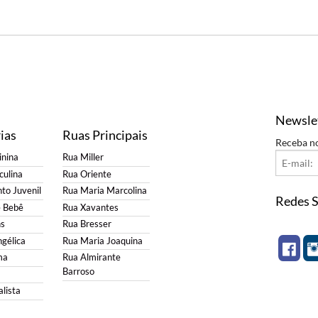
Newsle
ias
Ruas Principais
Receba n
nina
Rua Miller
ulina
Rua Oriente
to Juvenil
Rua Maria Marcolina
Redes S
e Bebê
Rua Xavantes
s
Rua Bresser
gélica
Rua Maria Joaquina
ma
Rua Almirante
Barroso
lista