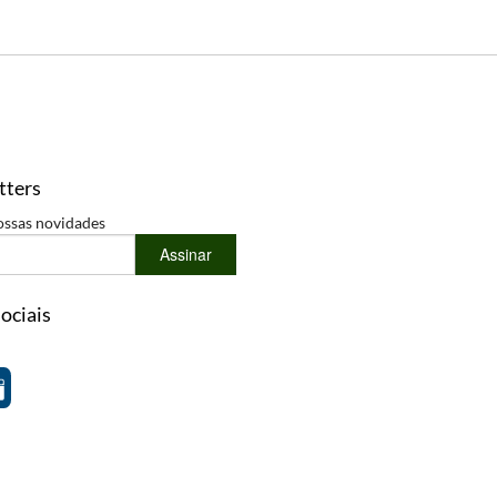
tters
ossas novidades
Assinar
ociais