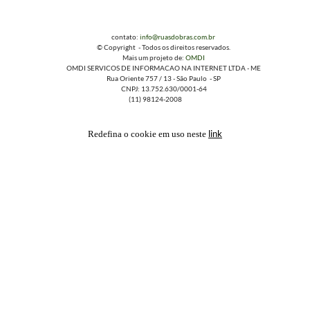
contato:
info@ruasdobras.com.br
© Copyright - Todos os direitos reservados.
Mais um projeto de:
OMDI
OMDI SERVICOS DE INFORMACAO NA INTERNET LTDA - ME
Rua Oriente 757 / 13 - São Paulo - SP
CNPJ: 13.752.630/0001-64
(11) 98124-2008
link
Redefina o cookie em uso neste